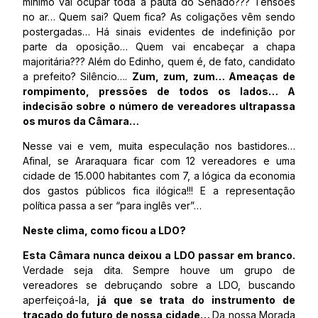
mínimo vai ocupar toda a pauta do Senado??? Tensões
no ar… Quem sai? Quem fica? As coligações vêm sendo
postergadas… Há sinais evidentes de indefinição por
parte da oposição… Quem vai encabeçar a chapa
majoritária??? Além do Edinho, quem é, de fato, candidato
a prefeito? Silêncio….
Zum, zum, zum… Ameaças de
rompimento, pressões de todos os lados… A
indecisão sobre o número de vereadores ultrapassa
os muros da Câmara…
Nesse vai e vem, muita especulação nos bastidores…
Afinal, se Araraquara ficar com 12 vereadores e uma
cidade de 15.000 habitantes com 7, a lógica da economia
dos gastos públicos fica ilógica!!! E a representação
política passa a ser “para inglês ver”…
Neste clima, como ficou a LDO?
Esta Câmara nunca deixou a LDO passar em branco.
Verdade seja dita. Sempre houve um grupo de
vereadores se debruçando sobre a LDO, buscando
aperfeiçoá-la,
já que se trata do instrumento de
traçado do futuro de nossa cidade…
Da nossa Morada