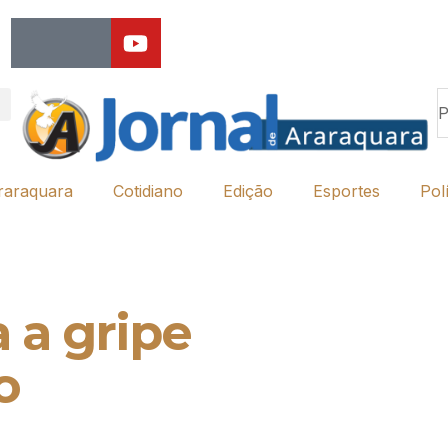
raraquara
Cotidiano
Edição
Esportes
Polí
 a gripe
o