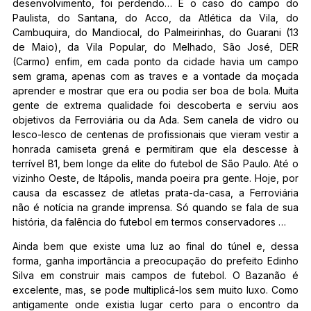
desenvolvimento, foi perdendo… É o caso do campo do
Paulista, do Santana, do Acco, da Atlética da Vila, do
Cambuquira, do Mandiocal, do Palmeirinhas, do Guarani (13
de Maio), da Vila Popular, do Melhado, São José, DER
(Carmo) enfim, em cada ponto da cidade havia um campo
sem grama, apenas com as traves e a vontade da moçada
aprender e mostrar que era ou podia ser boa de bola. Muita
gente de extrema qualidade foi descoberta e serviu aos
objetivos da Ferroviária ou da Ada. Sem canela de vidro ou
lesco-lesco de centenas de profissionais que vieram vestir a
honrada camiseta grená e permitiram que ela descesse à
terrível B1, bem longe da elite do futebol de São Paulo. Até o
vizinho Oeste, de Itápolis, manda poeira pra gente. Hoje, por
causa da escassez de atletas prata-da-casa, a Ferroviária
não é notícia na grande imprensa. Só quando se fala de sua
história, da falência do futebol em termos conservadores …
Ainda bem que existe uma luz ao final do túnel e, dessa
forma, ganha importância a preocupação do prefeito Edinho
Silva em construir mais campos de futebol. O Bazanão é
excelente, mas, se pode multiplicá-los sem muito luxo. Como
antigamente onde existia lugar certo para o encontro da