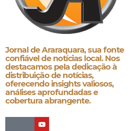
Jornal de Araraquara, sua fonte
confiável de notícias local. Nos
destacamos pela dedicação à
distribuição de notícias,
oferecendo insights valiosos,
análises aprofundadas e
cobertura abrangente.