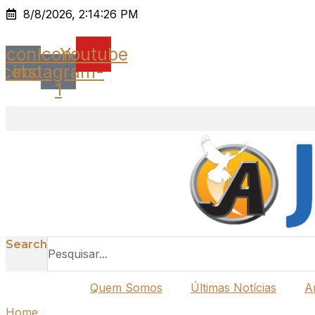
Ir
8/8/2026, 2:14:26 PM
para
o
Icon-
Icon-
Youtube
conteúdo
acebook
instagram-
1
Search
Quem Somos
Últimas Notícias
A
Home