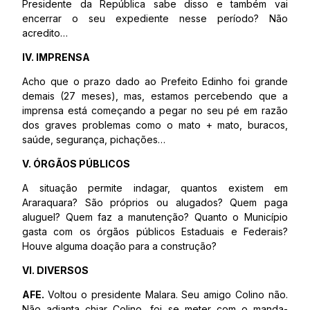
Presidente da República sabe disso e também vai
encerrar o seu expediente nesse período? Não
acredito…
IV. IMPRENSA
Acho que o prazo dado ao Prefeito Edinho foi grande
demais (27 meses), mas, estamos percebendo que a
imprensa está começando a pegar no seu pé em razão
dos graves problemas como o mato + mato, buracos,
saúde, segurança, pichações…
V. ÓRGÃOS PÚBLICOS
A situação permite indagar, quantos existem em
Araraquara? São próprios ou alugados? Quem paga
aluguel? Quem faz a manutenção? Quanto o Município
gasta com os órgãos públicos Estaduais e Federais?
Houve alguma doação para a construção?
VI. DIVERSOS
AFE.
Voltou o presidente Malara. Seu amigo Colino não.
Não adianta chiar Colino, foi se meter com o manda-