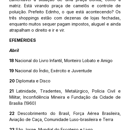
matriz. Está virando praça de camelôs e controle de
poluição. Prefeito Edinho, o que está acontecendo? Os
três shoppings estão com dezenas de lojas fechadas,
enquanto muitos sequer pagam impostos, aluguel e ainda
atrapalham o direito e ir e vir.
EFEMÉRIDES
Abril
18
Nacional do Livro Infantil, Monteiro Lobato e Amigo
19
Nacional do Índio, Exército e Juventude
20
Diplomata e Disco
21
Latinidade, Tiradentes, Metalúrgico, Polícia Civil e
Militar, Inconfidência Mineira e Fundação da Cidade de
Brasília (1960)
22
Descobrimento do Brasil, Força Aérea Brasileira,
Aviação de Caça, Comunidade Luso-brasileira e Terra
23
São Jorge, Mundial do Escoteiro e Livro