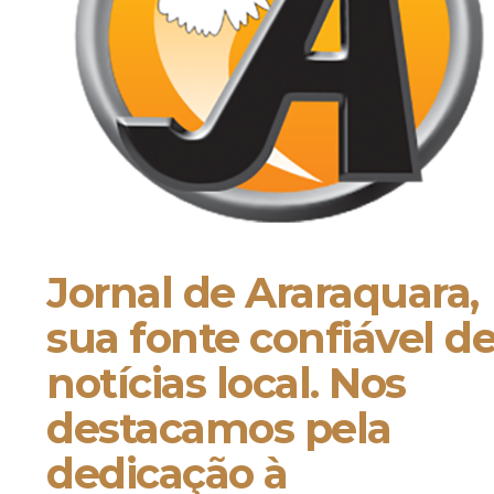
Jornal de Araraquara,
sua fonte confiável d
notícias local. Nos
destacamos pela
dedicação à