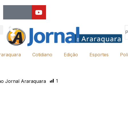
raraquara
Cotidiano
Edição
Esportes
Polí
1
o Jornal Araraquara