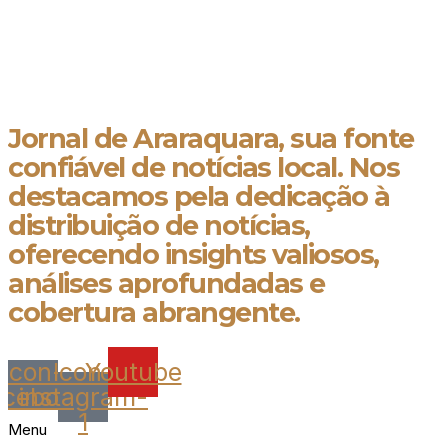
Jornal de Araraquara, sua fonte confiável de notícias local. Nos destacamos
pela dedicação à distribuição de notícias, oferecendo insights valiosos,
análises aprofundadas e cobertura abrangente.
Jornal de Araraquara, sua fonte
confiável de notícias local. Nos
destacamos pela dedicação à
distribuição de notícias,
oferecendo insights valiosos,
análises aprofundadas e
cobertura abrangente.
Icon-
Icon-
Youtube
acebook
instagram-
1
Menu