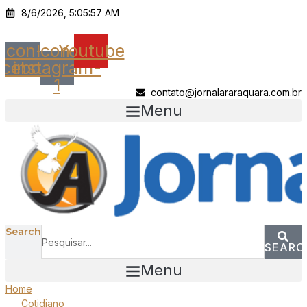
Ir
8/6/2026, 5:05:57 AM
para
o
Icon-
Icon-
Youtube
conteúdo
acebook
instagram-
1
contato@jornalararaquara.com.br
Menu
Search
SEARC
Menu
Home
Cotidiano