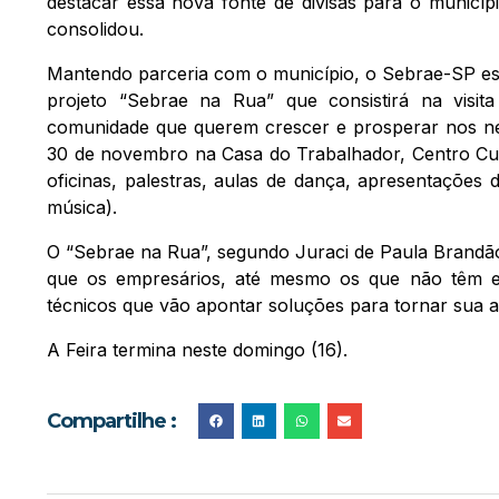
destacar essa nova fonte de divisas para o municí
consolidou.
Mantendo parceria com o município, o Sebrae-SP est
projeto “Sebrae na Rua” que consistirá na visi
comunidade que querem crescer e prosperar nos ne
30 de novembro na Casa do Trabalhador, Centro Cult
oficinas, palestras, aulas de dança, apresentações 
música).
O “Sebrae na Rua”, segundo Juraci de Paula Brandão
que os empresários, até mesmo os que não têm e
técnicos que vão apontar soluções para tornar sua at
A Feira termina neste domingo (16).
Compartilhe :