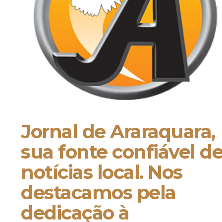
Jornal de Araraquara,
sua fonte confiável d
notícias local. Nos
destacamos pela
dedicação à