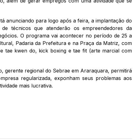
pio, além de gerar empregos com uma atividade que se
á anunciando para logo após a feira, a implantação do
ta de técnicos que atenderão os empreendedores da
gócios. O programa vai acontecer no período de 25 a
ural, Padaria da Prefeitura e na Praça da Matriz, com
de tae kwen do, kick boxing e tae fit (arte marcial com
, gerente regional do Sebrae em Araraquara, permitirá
mpresa regularizada, exponham seus problemas aos
ividade mais lucrativa.