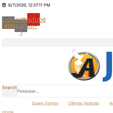
Ir
8/7/2026, 12:37:11 PM
para
o
Icon-
Icon-
Youtube
conteúdo
acebook
instagram-
1
Search
Quem Somos
Últimas Notícias
A
Home