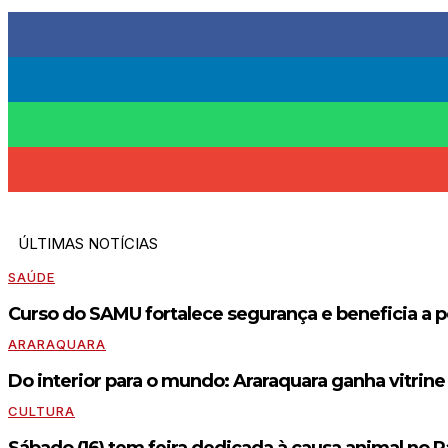
ÚLTIMAS NOTÍCIAS
SAÚDE
Curso do SAMU fortalece segurança e beneficia a 
ARARAQUARA
Do interior para o mundo: Araraquara ganha vitrine
CULTURA
Sábado (16) tem feira dedicada à causa animal no Pa