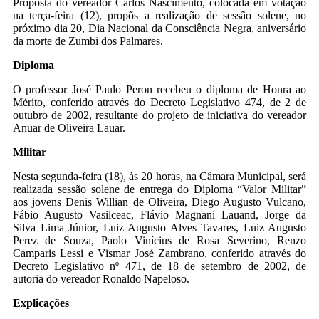
Proposta do vereador Carlos Nascimento, colocada em votação
na terça-feira (12), propõs a realização de sessão solene, no
próximo dia 20, Dia Nacional da Consciência Negra, aniversário
da morte de Zumbi dos Palmares.
Diploma
O professor José Paulo Peron recebeu o diploma de Honra ao
Mérito, conferido através do Decreto Legislativo 474, de 2 de
outubro de 2002, resultante do projeto de iniciativa do vereador
Anuar de Oliveira Lauar.
Militar
Nesta segunda-feira (18), às 20 horas, na Câmara Municipal, será
realizada sessão solene de entrega do Diploma “Valor Militar”
aos jovens Denis Willian de Oliveira, Diego Augusto Vulcano,
Fábio Augusto Vasilceac, Flávio Magnani Lauand, Jorge da
Silva Lima Júnior, Luiz Augusto Alves Tavares, Luiz Augusto
Perez de Souza, Paolo Vinícius de Rosa Severino, Renzo
Camparis Lessi e Vismar José Zambrano, conferido através do
Decreto Legislativo nº 471, de 18 de setembro de 2002, de
autoria do vereador Ronaldo Napeloso.
Explicações