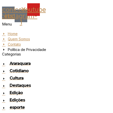
Icon-
Icon-
Youtube
acebook
instagram-
1
Menu
Home
Quem Somos
Contato
Política de Privacidade
Categorias
Araraquara
Cotidiano
Cultura
Destaques
Edição
Edições
esporte