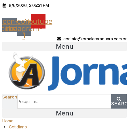
Ir
8/6/2026, 3:05:31 PM
para
o
Icon-
Icon-
Youtube
conteúdo
acebook
instagram-
1
contato@jornalararaquara.com.br
Menu
Search
SEARC
Menu
Home
Cotidiano