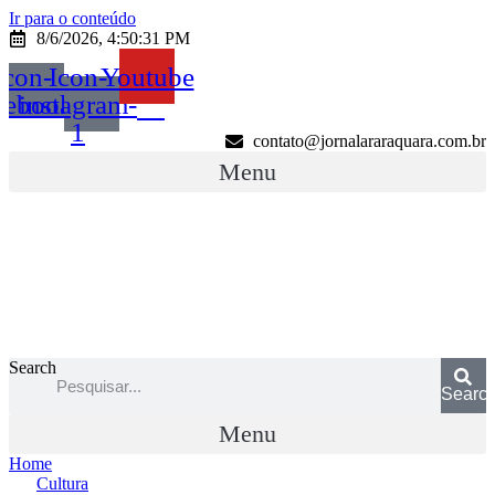
Ir para o conteúdo
8/6/2026, 4:50:31 PM
Icon-
Icon-
Youtube
cebook
instagram-
1
contato@jornalararaquara.com.br
Menu
Search
Searc
Menu
Home
Cultura