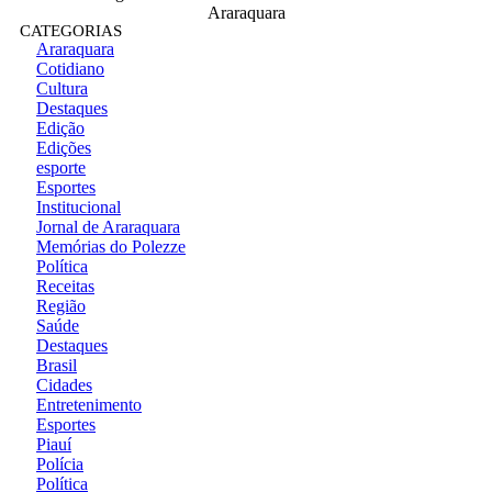
Araraquara
CATEGORIAS
Araraquara
Cotidiano
Cultura
Destaques
Edição
Edições
esporte
Esportes
Institucional
Jornal de Araraquara
Memórias do Polezze
Política
Receitas
Região
Saúde
Destaques
Brasil
Cidades
Entretenimento
Esportes
Piauí
Polícia
Política