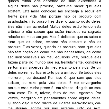
quanto minha vida depende de suas existências…A
alguns deles não procuro, basta-me saber que eles
existem. Esta mera condição me encoraja a seguir em
frente pela vida. Mas porque não os procuro com
assiduidade, não posso lhes dizer o quanto gosto deles.
Eles não iriam acreditar! Muitos deles estão lendo esta
crônica e não sabem que estão incluídos na sagrada
relação de meus amigos. Mas é delicioso que eu saiba e
sinta que os adoro, embora não declare e não os
procure. E às vezes, quando os procuro, noto que eles
não têm noção de como me são necessários, de como
são indispensáveis ao meu equilíbrio vital, porque eles
fazem parte do mundo que eu, tremulamente, construí e
se tornaram alicerces do meu encanto pela vida. Se um
deles morrer, eu ficarei torto para um lado. Se todos eles
morrerem, eu desabo! Por isso é que sem que eles
saibam, eu rezo pela vida deles. E me envergonho
porque essa minha prece é, em síntese, dirigida ao meu
bem estar. Ela é, talvez, fruto do meu egoísmo. Por
vezes, mergulho em pensamentos sobre alguns deles.
Quando viajo e fico diante de lugares maravilhosos, cai-
me alguma lágrima por não estarem junto de mim,