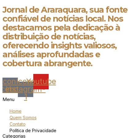
Jornal de Araraquara, sua fonte
confiável de notícias local. Nos
destacamos pela dedicação à
distribuição de notícias,
oferecendo insights valiosos,
análises aprofundadas e
cobertura abrangente.
Icon-
Icon-
Youtube
acebook
instagram-
1
Menu
Home
Quem Somos
Contato
Política de Privacidade
Categorias