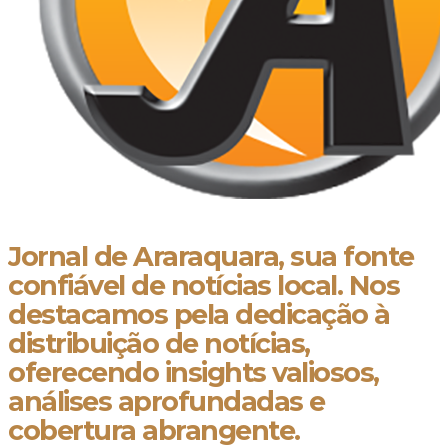
Jornal de Araraquara, sua fonte
confiável de notícias local. Nos
destacamos pela dedicação à
distribuição de notícias,
oferecendo insights valiosos,
análises aprofundadas e
cobertura abrangente.