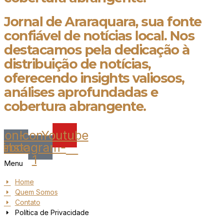
Jornal de Araraquara, sua fonte
confiável de notícias local. Nos
destacamos pela dedicação à
distribuição de notícias,
oferecendo insights valiosos,
análises aprofundadas e
cobertura abrangente.
Icon-
Icon-
Youtube
cebook
instagram-
1
Menu
Home
Quem Somos
Contato
Política de Privacidade