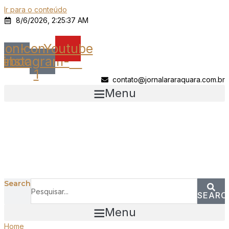
Ir para o conteúdo
8/6/2026, 2:25:37 AM
Icon-
Icon-
Youtube
cebook
instagram-
1
contato@jornalararaquara.com.br
Menu
Search
SEARC
Menu
Home