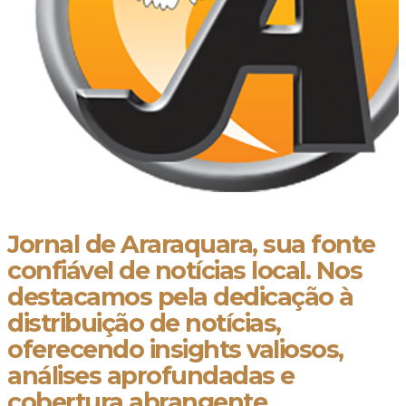
Jornal de Araraquara, sua fonte
confiável de notícias local. Nos
destacamos pela dedicação à
distribuição de notícias,
oferecendo insights valiosos,
análises aprofundadas e
cobertura abrangente.