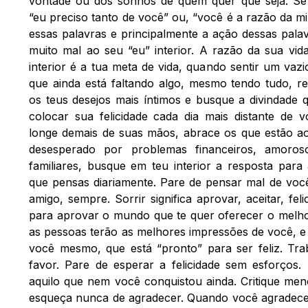
vontade ou dos sonhos de quem quer que seja. Se
“eu preciso tanto de você” ou, “você é a razão da m
essas palavras e principalmente a ação dessas palav
muito mal ao seu “eu” interior. A razão da sua vi
interior é a tua meta de vida, quando sentir um vaz
que ainda está faltando algo, mesmo tendo tudo, 
os teus desejos mais íntimos e busque a divindade 
colocar sua felicidade cada dia mais distante de 
longe demais de suas mãos, abrace os que estão ao
desesperado por problemas financeiros, amoros
familiares, busque em teu interior a resposta para
que pensas diariamente. Pare de pensar mal de voc
amigo, sempre. Sorrir significa aprovar, aceitar, fel
para aprovar o mundo que te quer oferecer o melho
as pessoas terão as melhores impressões de você, e
você mesmo, que está “pronto” para ser feliz. Tra
favor. Pare de esperar a felicidade sem esforços.
aquilo que nem você conquistou ainda. Critique meno
esqueça nunca de agradecer. Quando você agradece