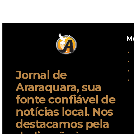
M
Jornal de
Araraquara, sua
fonte confiável de
notícias local. Nos
destacamos pela