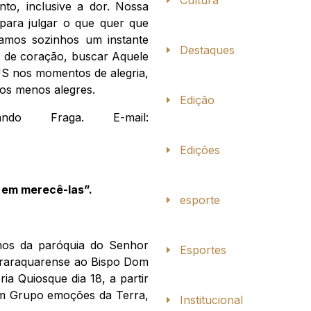
Cultura
o, inclusive a dor. Nossa
para julgar o que quer que
tamos sozinhos um instante
Destaques
e de coração, buscar Aquele
US nos momentos de alegria,
os menos alegres.
Edição
o Fraga. E-mail:
Edições
 em merecê-las”.
esporte
nos da paróquia do Senhor
Esportes
 Araraquarense ao Bispo Dom
ia Quiosque dia 18, a partir
m Grupo emoções da Terra,
Institucional