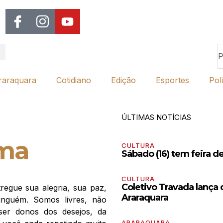
raraquara
Cotidiano
Edição
Esportes
Polí
ÚLTIMAS NOTÍCIAS
lma
CULTURA
Sábado (16) tem feira d
CULTURA
Coletivo Travada lança
regue sua alegria, sua paz,
Araraquara
inguém. Somos livres, não
er donos dos desejos, da
ARARAQUARA