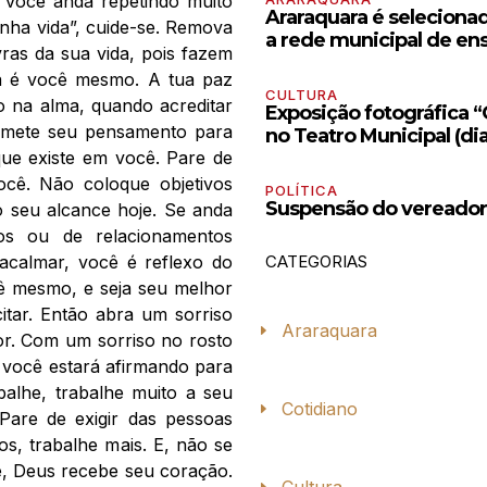
 você anda repetindo muito
Araraquara é seleciona
inha vida”, cuide-se. Remova
a rede municipal de en
ras da sua vida, pois fazem
da é você mesmo. A tua paz
CULTURA
io na alma, quando acreditar
Exposição fotográfica 
remete seu pensamento para
no Teatro Municipal (dia
que existe em você. Pare de
você. Não coloque objetivos
POLÍTICA
Suspensão do vereador B
 seu alcance hoje. Se anda
os ou de relacionamentos
 acalmar, você é reflexo do
CATEGORIAS
ê mesmo, e seja seu melhor
icitar. Então abra um sorriso
Araraquara
r. Com um sorriso no rosto
 você estará afirmando para
balhe, trabalhe muito a seu
Cotidiano
 Pare de exigir das pessoas
s, trabalhe mais. E, não se
, Deus recebe seu coração.