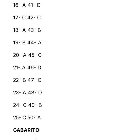
16- A 41- D
17- C 42- C
18- A 43- B
19- B 44- A
20- A 45- C
21- A 46- D
22- B 47- C
23- A 48- D
24- C 49- B
25- C 50- A
GABARITO