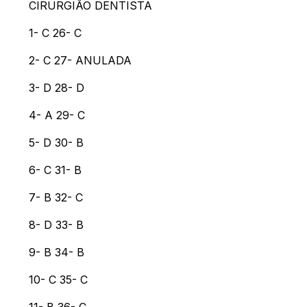
CIRURGIÃO DENTISTA
1- C 26- C
2- C 27- ANULADA
3- D 28- D
4- A 29- C
5- D 30- B
6- C 31- B
7- B 32- C
8- D 33- B
9- B 34- B
10- C 35- C