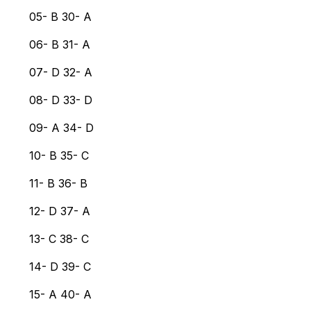
05- B 30- A
06- B 31- A
07- D 32- A
08- D 33- D
09- A 34- D
10- B 35- C
11- B 36- B
12- D 37- A
13- C 38- C
14- D 39- C
15- A 40- A