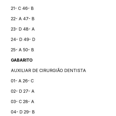
21- C 46- B
22- A 47- B
23- D 48- A
24- D 49- D
25- A 50- B
GABARITO
AUXILIAR DE CIRURGIÃO DENTISTA
01- A 26- C
02- D 27- A
03- C 28- A
04- D 29- B