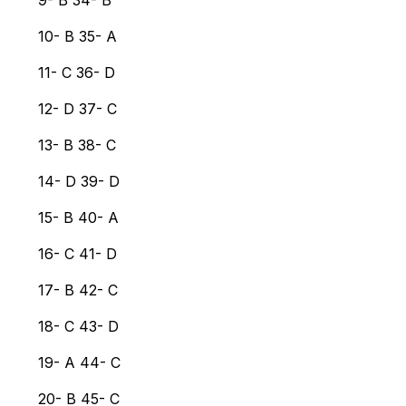
9- B 34- B
10- B 35- A
11- C 36- D
12- D 37- C
13- B 38- C
14- D 39- D
15- B 40- A
16- C 41- D
17- B 42- C
18- C 43- D
19- A 44- C
20- B 45- C