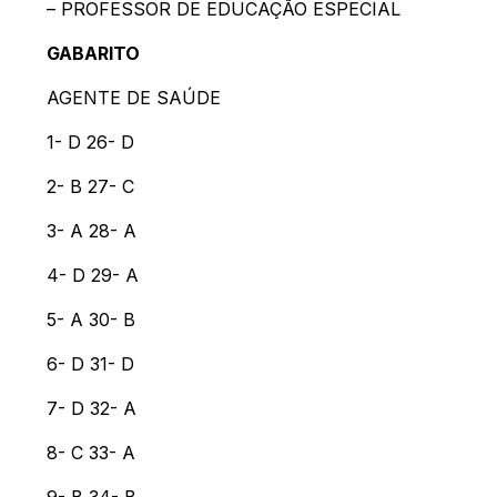
– PROFESSOR DE EDUCAÇÃO ESPECIAL
GABARITO
AGENTE DE SAÚDE
1- D 26- D
2- B 27- C
3- A 28- A
4- D 29- A
5- A 30- B
6- D 31- D
7- D 32- A
8- C 33- A