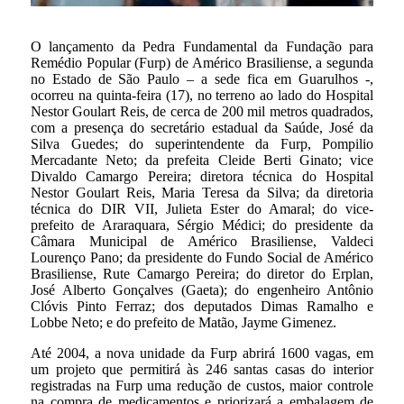
O lançamento da Pedra Fundamental da Fundação para
Remédio Popular (Furp) de Américo Brasiliense, a segunda
no Estado de São Paulo – a sede fica em Guarulhos -,
ocorreu na quinta-feira (17), no terreno ao lado do Hospital
Nestor Goulart Reis, de cerca de 200 mil metros quadrados,
com a presença do secretário estadual da Saúde, José da
Silva Guedes; do superintendente da Furp, Pompilio
Mercadante Neto; da prefeita Cleide Berti Ginato; vice
Divaldo Camargo Pereira; diretora técnica do Hospital
Nestor Goulart Reis, Maria Teresa da Silva; da diretoria
técnica do DIR VII, Julieta Ester do Amaral; do vice-
prefeito de Araraquara, Sérgio Médici; do presidente da
Câmara Municipal de Américo Brasiliense, Valdeci
Lourenço Pano; da presidente do Fundo Social de Américo
Brasiliense, Rute Camargo Pereira; do diretor do Erplan,
José Alberto Gonçalves (Gaeta); do engenheiro Antônio
Clóvis Pinto Ferraz; dos deputados Dimas Ramalho e
Lobbe Neto; e do prefeito de Matão, Jayme Gimenez.
Até 2004, a nova unidade da Furp abrirá 1600 vagas, em
um projeto que permitirá às 246 santas casas do interior
registradas na Furp uma redução de custos, maior controle
na compra de medicamentos e priorizará a embalagem de