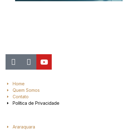
Jornal de Araraquara, sua fonte confiável de notícias local. Nos
destacamos pela dedicação à distribuição de notícias, oferecendo
insights valiosos, análises aprofundadas e cobertura abrangente.
Home
Quem Somos
Contato
Política de Privacidade
Araraquara