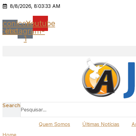
Ir
8/8/2026, 8:03:33 AM
para
o
Icon-
Icon-
Youtube
conteúdo
acebook
instagram-
1
Search
Quem Somos
Últimas Notícias
A
Home