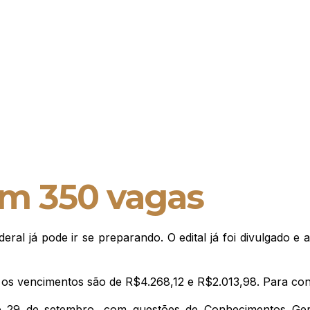
em 350 vagas
l já pode ir se preparando. O edital já foi divulgado e as
 os vencimentos são de R$4.268,12 e R$2.013,98. Para conco
 e 29 de setembro, com questões de Conhecimentos Ger