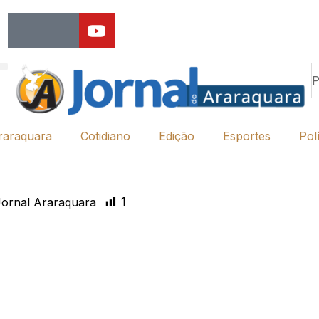
raraquara
Cotidiano
Edição
Esportes
Polí
1
ornal Araraquara