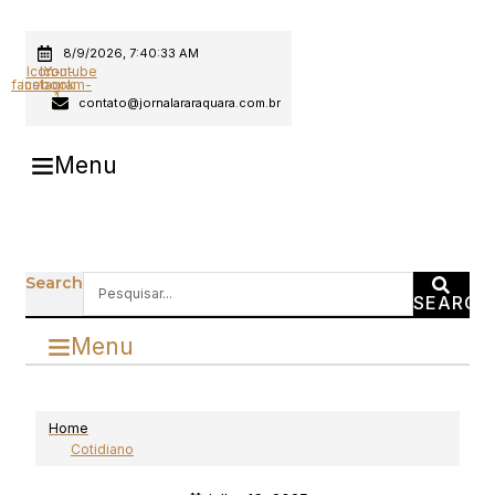
Ir
para
8/9/2026, 7:40:33 AM
o
Icon-
Icon-
Youtube
facebook
instagram-
conteúdo
1
contato@jornalararaquara.com.br
Menu
Search
SEARCH
Menu
Home
Cotidiano