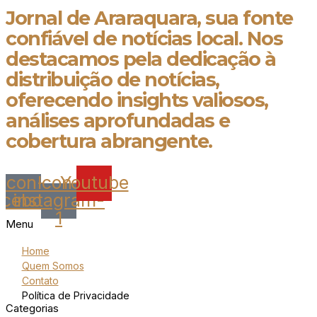
Jornal de Araraquara, sua fonte
confiável de notícias local. Nos
destacamos pela dedicação à
distribuição de notícias,
oferecendo insights valiosos,
análises aprofundadas e
cobertura abrangente.
Icon-
Icon-
Youtube
acebook
instagram-
1
Menu
Home
Quem Somos
Contato
Política de Privacidade
Categorias