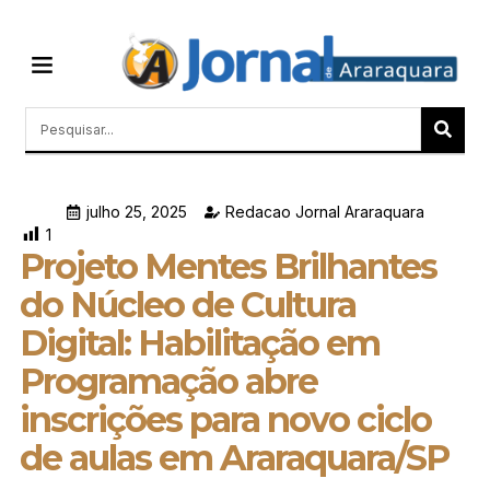
Quem Somos
Últimas Notícias
Memórias do Polezze
julho 25, 2025
Redacao Jornal Araraquara
1
Projeto Mentes Brilhantes
do Núcleo de Cultura
Digital: Habilitação em
Programação abre
inscrições para novo ciclo
de aulas em Araraquara/SP