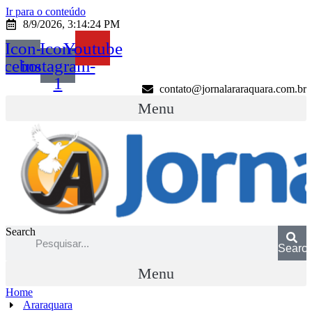
Ir para o conteúdo
8/9/2026, 3:14:24 PM
Icon-
Icon-
Youtube
acebook
instagram-
1
contato@jornalararaquara.com.br
Menu
Search
Searc
Menu
Home
Araraquara