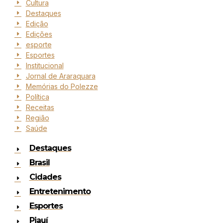
Cultura
Destaques
Edição
Edições
esporte
Esportes
Institucional
Jornal de Araraquara
Memórias do Polezze
Política
Receitas
Região
Saúde
Destaques
Brasil
Cidades
Entretenimento
Esportes
Piauí