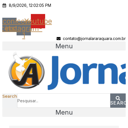
Ir
8/9/2026, 12:02:05 PM
para
o
Icon-
Icon-
Youtube
conteúdo
acebook
instagram-
1
contato@jornalararaquara.com.br
Menu
Search
SEARC
Menu