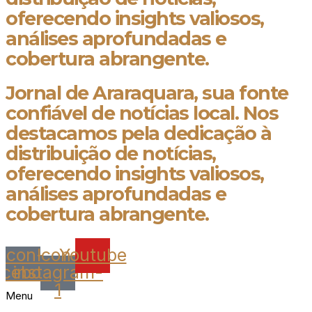
oferecendo insights valiosos,
análises aprofundadas e
cobertura abrangente.
Jornal de Araraquara, sua fonte
confiável de notícias local. Nos
destacamos pela dedicação à
distribuição de notícias,
oferecendo insights valiosos,
análises aprofundadas e
cobertura abrangente.
Icon-
Icon-
Youtube
acebook
instagram-
1
Menu