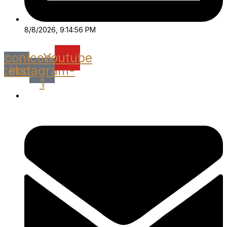
8/8/2026, 9:14:56 PM
Icon-
Icon-
Youtube
acebook
instagram-
1