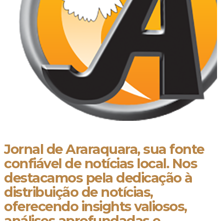
Jornal de Araraquara, sua fonte
confiável de notícias local. Nos
destacamos pela dedicação à
distribuição de notícias,
oferecendo insights valiosos,
análises aprofundadas e