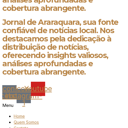
cobertura abrangente.
Jornal de Araraquara, sua fonte
confiável de notícias local. Nos
destacamos pela dedicação à
distribuição de notícias,
oferecendo insights valiosos,
análises aprofundadas e
cobertura abrangente.
Icon-
Icon-
Youtube
acebook
instagram-
1
Menu
Home
Quem Somos