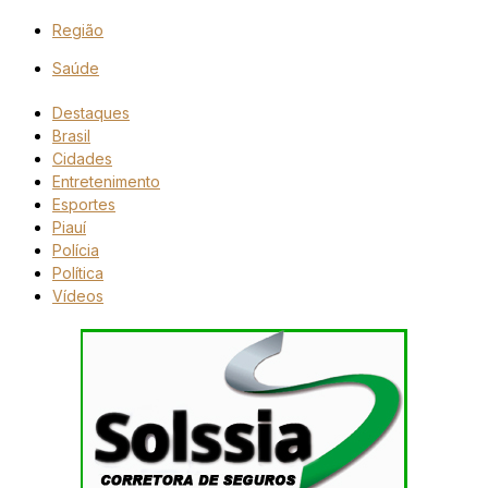
Região
Saúde
Destaques
Brasil
Cidades
Entretenimento
Esportes
Piauí
Polícia
Política
Vídeos