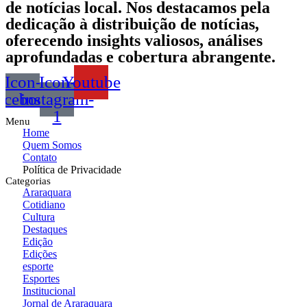
de notícias local. Nos destacamos pela
dedicação à distribuição de notícias,
oferecendo insights valiosos, análises
aprofundadas e cobertura abrangente.
Icon-
Icon-
Youtube
acebook
instagram-
1
Menu
Home
Quem Somos
Contato
Política de Privacidade
Categorias
Araraquara
Cotidiano
Cultura
Destaques
Edição
Edições
esporte
Esportes
Institucional
Jornal de Araraquara