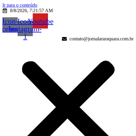
Ir para o conteúdo
8/8/2026, 7:21:57 AM
Icon-
Icon-
Youtube
acebook
instagram-
1
contato@jornalararaquara.com.br