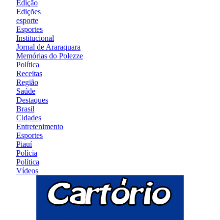
Edição
Edições
esporte
Esportes
Institucional
Jornal de Araraquara
Memórias do Polezze
Política
Receitas
Região
Saúde
Destaques
Brasil
Cidades
Entretenimento
Esportes
Piauí
Polícia
Política
Vídeos