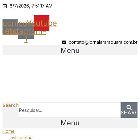
Ir
8/7/2026, 7:51:17 AM
para
o
Icon-
Icon-
Youtube
conteúdo
acebook
instagram-
1
contato@jornalararaquara.com.br
Menu
Search
SEARC
Menu
Home
Institucional