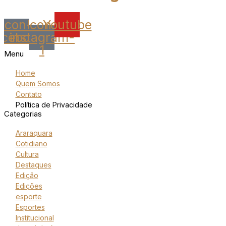
Icon-
Icon-
Youtube
acebook
instagram-
1
Menu
Home
Quem Somos
Contato
Política de Privacidade
Categorias
Araraquara
Cotidiano
Cultura
Destaques
Edição
Edições
esporte
Esportes
Institucional