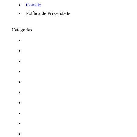
Contato
Política de Privacidade
Categorias
Araraquara
Cotidiano
Cultura
Destaques
Edição
Edições
esporte
Esportes
Institucional
Jornal de Araraquara