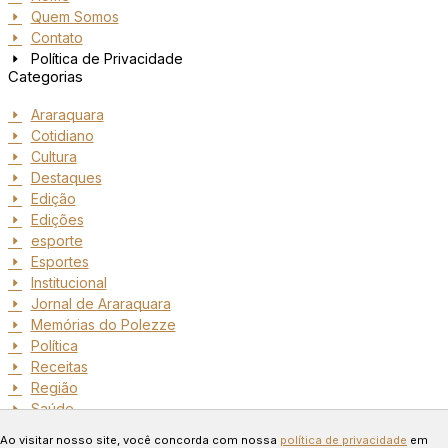
Quem Somos
Contato
Política de Privacidade
Categorias
Araraquara
Cotidiano
Cultura
Destaques
Edição
Edições
esporte
Esportes
Institucional
Jornal de Araraquara
Memórias do Polezze
Política
Receitas
Região
Saúde
Copyright © 2024 Todos os
Ao visitar nosso site, você concorda com nossa
política de privacidade
em