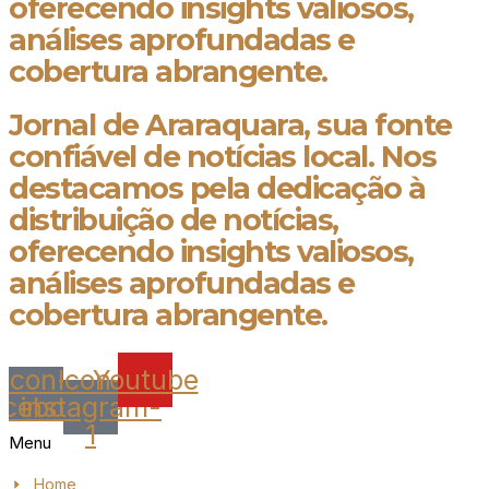
oferecendo insights valiosos,
análises aprofundadas e
cobertura abrangente.
Jornal de Araraquara, sua fonte
confiável de notícias local. Nos
destacamos pela dedicação à
distribuição de notícias,
oferecendo insights valiosos,
análises aprofundadas e
cobertura abrangente.
Icon-
Icon-
Youtube
acebook
instagram-
1
Menu
Home