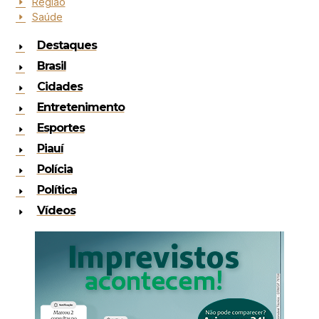
Região
Saúde
Destaques
Brasil
Cidades
Entretenimento
Esportes
Piauí
Polícia
Política
Vídeos