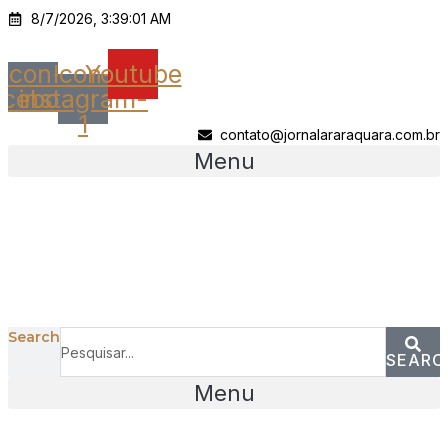
Ir
8/7/2026, 3:39:01 AM
para
o
Icon-
Icon-
Youtube
conteúdo
acebook
instagram-
1
contato@jornalararaquara.com.br
Menu
Search
SEARC
Menu