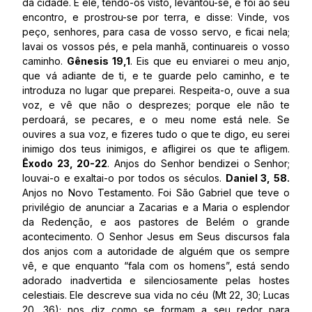
da cidade. E ele, tendo-os visto, levantou-se, e foi ao seu
encontro, e prostrou-se por terra, e disse: Vinde, vos
peço, senhores, para casa de vosso servo, e ficai nela;
lavai os vossos pés, e pela manhã, continuareis o vosso
caminho.
Gênesis 19,1
. Eis que eu enviarei o meu anjo,
que vá adiante de ti, e te guarde pelo caminho, e te
introduza no lugar que preparei. Respeita-o, ouve a sua
voz, e vê que não o desprezes; porque ele não te
perdoará, se pecares, e o meu nome está nele. Se
ouvires a sua voz, e fizeres tudo o que te digo, eu serei
inimigo dos teus inimigos, e afligirei os que te afligem.
Êxodo 23, 20-22
. Anjos do Senhor bendizei o Senhor;
louvai-o e exaltai-o por todos os séculos.
Daniel 3, 58.
Anjos no Novo Testamento. Foi São Gabriel que teve o
privilégio de anunciar a Zacarias e a Maria o esplendor
da Redenção, e aos pastores de Belém o grande
acontecimento. O Senhor Jesus em Seus discursos fala
dos anjos com a autoridade de alguém que os sempre
vê, e que enquanto “fala com os homens”, está sendo
adorado inadvertida e silenciosamente pelas hostes
celestiais. Ele descreve sua vida no céu (Mt 22, 30; Lucas
20, 36); nos diz como se formam a seu redor para