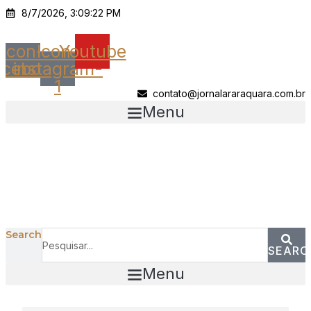
Ir
8/7/2026, 3:09:22 PM
para
o
Icon-
Icon-
Youtube
conteúdo
acebook
instagram-
1
contato@jornalararaquara.com.br
Menu
Search
SEARC
Menu