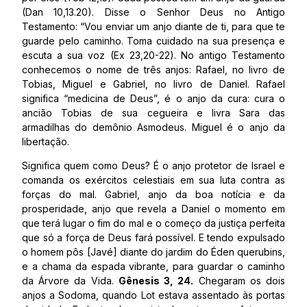
(Dan 10,13.20). Disse o Senhor Deus no Antigo
Testamento: “Vou enviar um anjo diante de ti, para que te
guarde pelo caminho. Toma cuidado na sua presença e
escuta a sua voz (Ex 23,20-22). No antigo Testamento
conhecemos o nome de três anjos: Rafael, no livro de
Tobias, Miguel e Gabriel, no livro de Daniel. Rafael
significa “medicina de Deus”, é o anjo da cura: cura o
ancião Tobias de sua cegueira e livra Sara das
armadilhas do demônio Asmodeus. Miguel é o anjo da
libertação.
Significa quem como Deus? É o anjo protetor de Israel e
comanda os exércitos celestiais em sua luta contra as
forças do mal. Gabriel, anjo da boa notícia e da
prosperidade, anjo que revela a Daniel o momento em
que terá lugar o fim do mal e o começo da justiça perfeita
que só a força de Deus fará possível. E tendo expulsado
o homem pôs [Javé] diante do jardim do Éden querubins,
e a chama da espada vibrante, para guardar o caminho
da Árvore da Vida.
Gênesis 3, 24.
Chegaram os dois
anjos a Sodoma, quando Lot estava assentado às portas