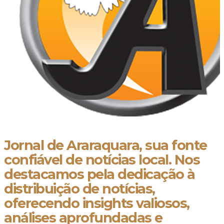
Jornal de Araraquara, sua fonte
confiável de notícias local. Nos
destacamos pela dedicação à
distribuição de notícias,
oferecendo insights valiosos,
análises aprofundadas e