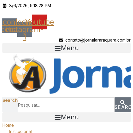
Ir
8/6/2026, 9:18:28 PM
para
o
Icon-
Icon-
Youtube
conteúdo
acebook
instagram-
1
contato@jornalararaquara.com.br
Menu
Search
SEARC
Menu
Home
Institucional