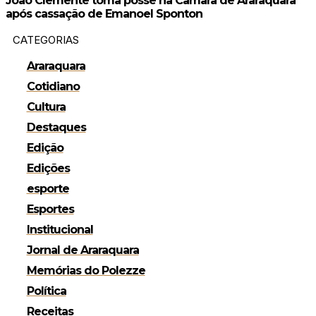
João Clemente toma posse na Câmara de Araraquara
após cassação de Emanoel Sponton
CATEGORIAS
Araraquara
Cotidiano
Cultura
Destaques
Edição
Edições
esporte
Esportes
Institucional
Jornal de Araraquara
Memórias do Polezze
Política
Receitas