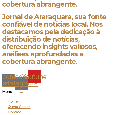
cobertura abrangente.
Jornal de Araraquara, sua fonte
confiável de notícias local. Nos
destacamos pela dedicação à
distribuição de notícias,
oferecendo insights valiosos,
análises aprofundadas e
cobertura abrangente.
Icon-
Icon-
Youtube
acebook
instagram-
1
Menu
Home
Quem Somos
Contato