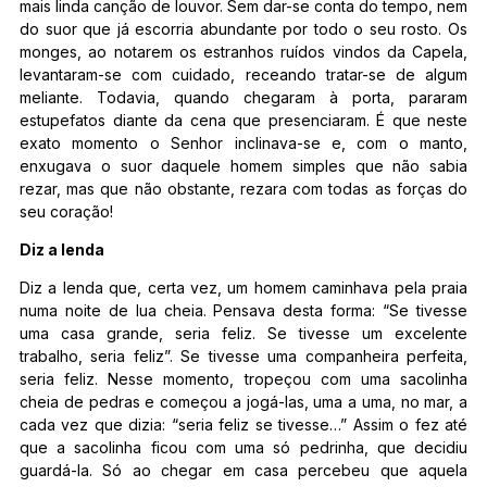
mais linda canção de louvor. Sem dar-se conta do tempo, nem
do suor que já escorria abundante por todo o seu rosto. Os
monges, ao notarem os estranhos ruídos vindos da Capela,
levantaram-se com cuidado, receando tratar-se de algum
meliante. Todavia, quando chegaram à porta, pararam
estupefatos diante da cena que presenciaram. É que neste
exato momento o Senhor inclinava-se e, com o manto,
enxugava o suor daquele homem simples que não sabia
rezar, mas que não obstante, rezara com todas as forças do
seu coração!
Diz a lenda
Diz a lenda que, certa vez, um homem caminhava pela praia
numa noite de lua cheia. Pensava desta forma: “Se tivesse
uma casa grande, seria feliz. Se tivesse um excelente
trabalho, seria feliz”. Se tivesse uma companheira perfeita,
seria feliz. Nesse momento, tropeçou com uma sacolinha
cheia de pedras e começou a jogá-las, uma a uma, no mar, a
cada vez que dizia: “seria feliz se tivesse…” Assim o fez até
que a sacolinha ficou com uma só pedrinha, que decidiu
guardá-la. Só ao chegar em casa percebeu que aquela