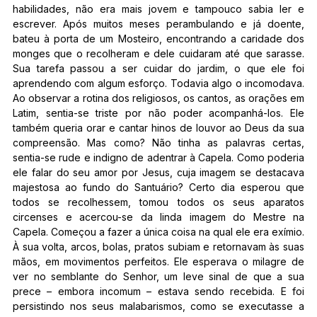
habilidades, não era mais jovem e tampouco sabia ler e
escrever. Após muitos meses perambulando e já doente,
bateu à porta de um Mosteiro, encontrando a caridade dos
monges que o recolheram e dele cuidaram até que sarasse.
Sua tarefa passou a ser cuidar do jardim, o que ele foi
aprendendo com algum esforço. Todavia algo o incomodava.
Ao observar a rotina dos religiosos, os cantos, as orações em
Latim, sentia-se triste por não poder acompanhá-los. Ele
também queria orar e cantar hinos de louvor ao Deus da sua
compreensão. Mas como? Não tinha as palavras certas,
sentia-se rude e indigno de adentrar à Capela. Como poderia
ele falar do seu amor por Jesus, cuja imagem se destacava
majestosa ao fundo do Santuário? Certo dia esperou que
todos se recolhessem, tomou todos os seus aparatos
circenses e acercou-se da linda imagem do Mestre na
Capela. Começou a fazer a única coisa na qual ele era exímio.
À sua volta, arcos, bolas, pratos subiam e retornavam às suas
mãos, em movimentos perfeitos. Ele esperava o milagre de
ver no semblante do Senhor, um leve sinal de que a sua
prece – embora incomum – estava sendo recebida. E foi
persistindo nos seus malabarismos, como se executasse a