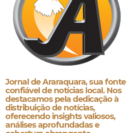
Jornal de Araraquara, sua fonte
confiável de notícias local. Nos
destacamos pela dedicação à
distribuição de notícias,
oferecendo insights valiosos,
análises aprofundadas e