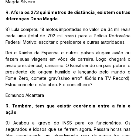
Magda Silveira
R. Afora os 273 quilômetros de distância, existem outras
diferenças Dona Magda.
8) Lula comprou 18 motos importadas no valor de 34 mil reais
cada uma (total de 792 mil reais) para a Polícia Rodoviária
Federal. Motivo: escoltar o presidente e outras autoridades.
Rei e Rainha da Espanha e outros países alugam avião ou
fazem suas viagens em vôos de carreira. Logo chegará o
avião presidencial, caríssimo. O Brasil sendo um país pobre, o
presidente de origem humilde e lançando pelo mundo o
Fome Zero, comete gravíssimo erro”. (Bóris na TV Record).
Estou com ele e não abro. E o conselheiro?
Edmundo Alcantara
R. Também, tem que existir coerência entre a fala e
ação.
9) Acabou a greve do INSS para os funcionários. Os
segurados e idosos que se ferrem agora. Passam horas nas
filas mendigando um atendimento que deveriam ter sem