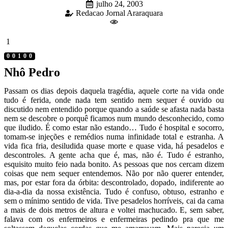
julho 24, 2003
Redacao Jornal Araraquara
1
00100
Nhô Pedro
Passam os dias depois daquela tragédia, aquele corte na vida onde
tudo é ferida, onde nada tem sentido nem sequer é ouvido ou
discutido nem entendido porque quando a saúde se afasta nada basta
nem se descobre o porquê ficamos num mundo desconhecido, como
que iludido. É como estar não estando… Tudo é hospital e socorro,
tomam-se injeções e remédios numa infinidade total e estranha. A
vida fica fria, desiludida quase morte e quase vida, há pesadelos e
descontroles. A gente acha que é, mas, não é. Tudo é estranho,
esquisito muito feio nada bonito. As pessoas que nos cercam dizem
coisas que nem sequer entendemos. Não por não querer entender,
mas, por estar fora da órbita: descontrolado, dopado, indiferente ao
dia-a-dia da nossa existência. Tudo é confuso, obtuso, estranho e
sem o mínimo sentido de vida. Tive pesadelos horríveis, cai da cama
a mais de dois metros de altura e voltei machucado. E, sem saber,
falava com os enfermeiros e enfermeiras pedindo pra que me