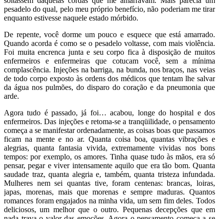
soltassem daquelas cordas que me amarravam. Mais parecia um
pesadelo do qual, pelo meu próprio benefício, não poderiam me tirar
enquanto estivesse naquele estado mórbido.
De repente, você dorme um pouco e esquece que está amarrado.
Quando acorda é como se o pesadelo voltasse, com mais violência.
Foi muita encrenca junta e seu corpo fica à disposição de muitos
enfermeiros e enfermeiras que cotucam você, sem a mínima
complascência. Injeções na barriga, na bunda, nos braços, nas veias
de todo corpo exposto às ordens dos médicos que tentam lhe salvar
da água nos pulmões, do disparo do coração e da pneumonia que
arde.
Agora tudo é passado, já foi… acabou, longe do hospital e dos
enfermeiros. Das injeções e retoma-se a tranqüilidade, o pensamento
começa a se manifestar ordenadamente, as coisas boas que passamos
ficam na mente e no ar. Quanta coisa boa, quantas vibrações e
alegrias, quanta fantasia vivida, extremamente vividas nos bons
tempos: por exemplo, os amores. Tinha quase tudo às mãos, era só
pensar, pegar e viver intensamente aquilo que era tão bom. Quanta
saudade traz, quanta alegria e, também, quanta tristeza infundada.
Mulheres nem sei quantas tive, foram centenas: brancas, loiras,
japas, morenas, mais que morenas e sempre maduras. Quantos
romances foram engajados na minha vida, um sem fim deles. Todos
deliciosos, um melhor que o outro. Pequenas decepções que em
nada trava o valor das emoções. Agora o pensamento começa a se