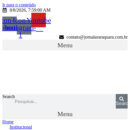
Ir para o conteúdo
8/8/2026, 7:59:00 AM
Icon-
Icon-
Youtube
cebook
instagram-
1
contato@jornalararaquara.com.br
Menu
Search
Searc
Menu
Home
Institucional