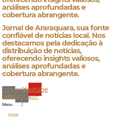
análises aprofundadas e
cobertura abrangente.
Jornal de Araraquara, sua fonte
confiável de notícias local. Nos
destacamos pela dedicação à
distribuição de notícias,
oferecendo insights valiosos,
análises aprofundadas e
cobertura abrangente.
Icon-
Icon-
Youtube
acebook
instagram-
1
Menu
Home