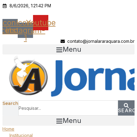
Ir
8/6/2026, 1:21:42 PM
para
o
Icon-
Icon-
Youtube
conteúdo
acebook
instagram-
1
contato@jornalararaquara.com.br
Menu
Search
SEARC
Menu
Home
Institucional