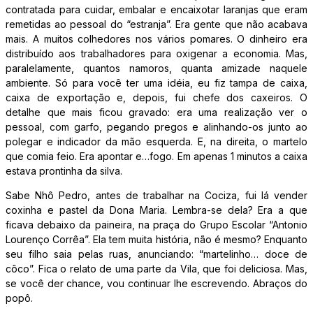
contratada para cuidar, embalar e encaixotar laranjas que eram
remetidas ao pessoal do “estranja”. Era gente que não acabava
mais. A muitos colhedores nos vários pomares. O dinheiro era
distribuído aos trabalhadores para oxigenar a economia. Mas,
paralelamente, quantos namoros, quanta amizade naquele
ambiente. Só para você ter uma idéia, eu fiz tampa de caixa,
caixa de exportação e, depois, fui chefe dos caxeiros. O
detalhe que mais ficou gravado: era uma realização ver o
pessoal, com garfo, pegando pregos e alinhando-os junto ao
polegar e indicador da mão esquerda. E, na direita, o martelo
que comia feio. Era apontar e…fogo. Em apenas 1 minutos a caixa
estava prontinha da silva.
Sabe Nhô Pedro, antes de trabalhar na Cociza, fui lá vender
coxinha e pastel da Dona Maria. Lembra-se dela? Era a que
ficava debaixo da paineira, na praça do Grupo Escolar “Antonio
Lourenço Corrêa”. Ela tem muita história, não é mesmo? Enquanto
seu filho saia pelas ruas, anunciando: “martelinho… doce de
côco”. Fica o relato de uma parte da Vila, que foi deliciosa. Mas,
se você der chance, vou continuar lhe escrevendo. Abraços do
popô.