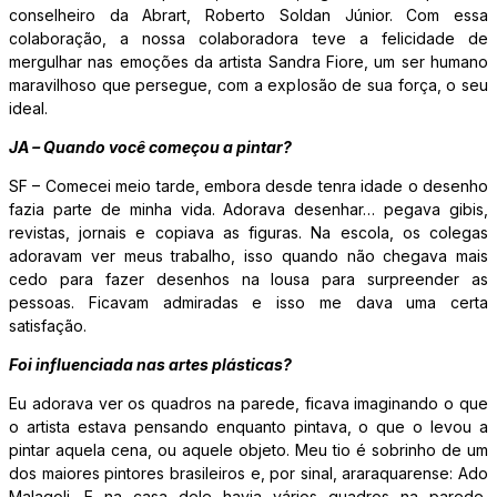
conselheiro da Abrart, Roberto Soldan Júnior. Com essa
colaboração, a nossa colaboradora teve a felicidade de
mergulhar nas emoções da artista Sandra Fiore, um ser humano
maravilhoso que persegue, com a explosão de sua força, o seu
ideal.
JA – Quando você começou a pintar?
SF – Comecei meio tarde, embora desde tenra idade o desenho
fazia parte de minha vida. Adorava desenhar… pegava gibis,
revistas, jornais e copiava as figuras. Na escola, os colegas
adoravam ver meus trabalho, isso quando não chegava mais
cedo para fazer desenhos na lousa para surpreender as
pessoas. Ficavam admiradas e isso me dava uma certa
satisfação.
Foi influenciada nas artes plásticas?
Eu adorava ver os quadros na parede, ficava imaginando o que
o artista estava pensando enquanto pintava, o que o levou a
pintar aquela cena, ou aquele objeto. Meu tio é sobrinho de um
dos maiores pintores brasileiros e, por sinal, araraquarense: Ado
Malagoli. E na casa dele havia vários quadros na parede,