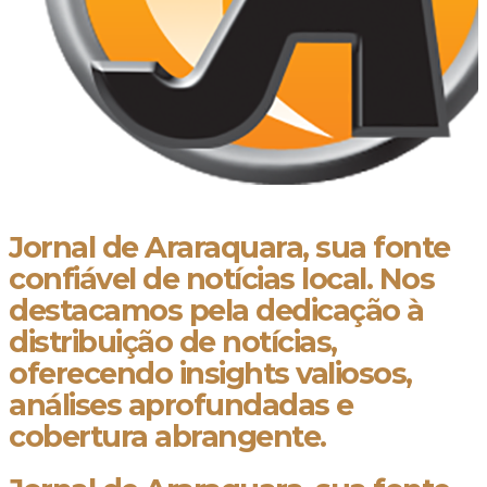
Jornal de Araraquara, sua fonte
confiável de notícias local. Nos
destacamos pela dedicação à
distribuição de notícias,
oferecendo insights valiosos,
análises aprofundadas e
cobertura abrangente.