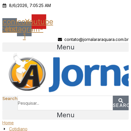
Ir
8/6/2026, 7:05:25 AM
para
o
Icon-
Icon-
Youtube
conteúdo
acebook
instagram-
1
contato@jornalararaquara.com.br
Menu
Search
SEARC
Menu
Home
Cotidiano