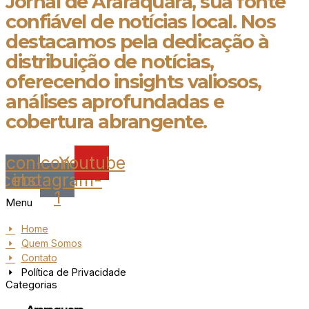
Jornal de Araraquara, sua fonte
confiável de notícias local. Nos
destacamos pela dedicação à
distribuição de notícias,
oferecendo insights valiosos,
análises aprofundadas e
cobertura abrangente.
Icon-
Icon-
Youtube
acebook
instagram-
1
Menu
Home
Quem Somos
Contato
Política de Privacidade
Categorias