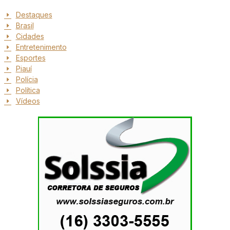
Destaques
Brasil
Cidades
Entretenimento
Esportes
Piauí
Polícia
Política
Vídeos