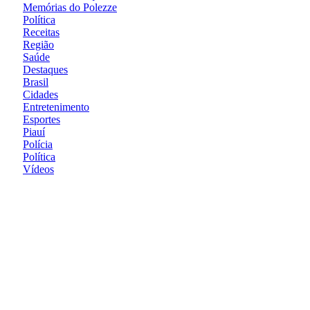
Memórias do Polezze
Política
Receitas
Região
Saúde
Destaques
Brasil
Cidades
Entretenimento
Esportes
Piauí
Polícia
Política
Vídeos