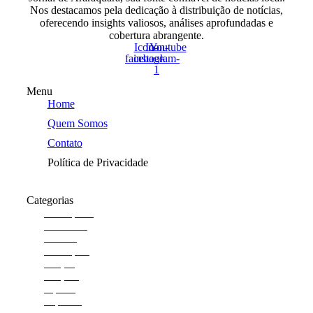
Nos destacamos pela dedicação à distribuição de notícias,
oferecendo insights valiosos, análises aprofundadas e
cobertura abrangente.
Icon-
Icon-
Youtube
facebook
instagram-
1
Menu
Home
Quem Somos
Contato
Política de Privacidade
Categorias
Araraquara
Cotidiano
Cultura
Destaques
Edição
Edições
esporte
Esportes