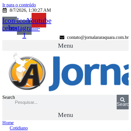
Ir para o conteúdo
8/7/2026, 1:30:27 AM
Icon-
Icon-
Youtube
acebook
instagram-
1
contato@jornalararaquara.com.br
Menu
Search
Searc
Menu
Home
Cotidiano