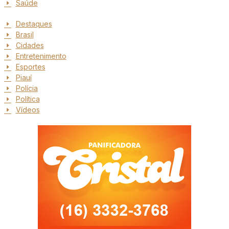
Saúde
Destaques
Brasil
Cidades
Entretenimento
Esportes
Piauí
Polícia
Política
Vídeos