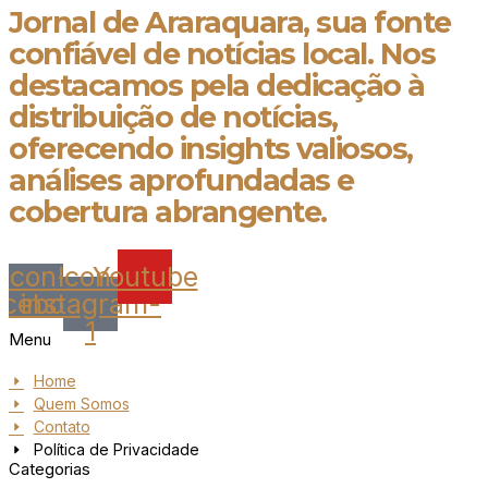
Jornal de Araraquara, sua fonte
confiável de notícias local. Nos
destacamos pela dedicação à
distribuição de notícias,
oferecendo insights valiosos,
análises aprofundadas e
cobertura abrangente.
Icon-
Icon-
Youtube
acebook
instagram-
1
Menu
Home
Quem Somos
Contato
Política de Privacidade
Categorias