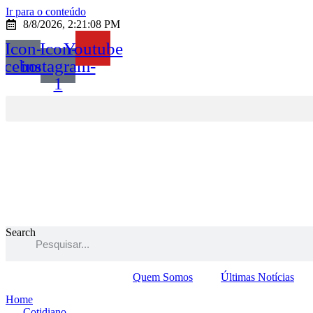
Ir para o conteúdo
8/8/2026, 2:21:08 PM
Icon-
Icon-
Youtube
acebook
instagram-
1
Search
Quem Somos
Últimas Notícias
Home
Cotidiano