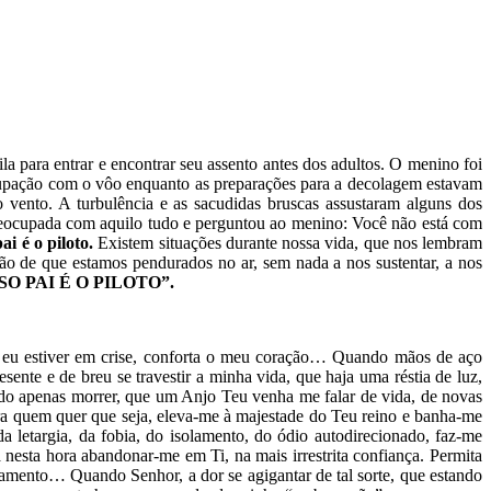
 para entrar e encontrar seu assento antes dos adultos. O menino foi
upação com o vôo enquanto as preparações para a decolagem estavam
vento. A turbulência e as sacudidas bruscas assustaram alguns dos
preocupada com aquilo tudo e perguntou ao menino: Você não está com
ai é o piloto.
Existem situações durante nossa vida, que nos lembram
ão de que estamos pendurados no ar, sem nada a nos sustentar, a nos
SO PAI É O PILOTO”.
o eu estiver em crise, conforta o meu coração… Quando mãos de aço
nte e de breu se travestir a minha vida, que haja uma réstia de luz,
ndo apenas morrer, que um Anjo Teu venha me falar de vida, de novas
ara quem quer que seja, eleva-me à majestade do Teu reino e banha-me
 letargia, da fobia, do isolamento, do ódio autodirecionado, faz-me
a nesta hora abandonar-me em Ti, na mais irrestrita confiança. Permita
amento… Quando Senhor, a dor se agigantar de tal sorte, que estando