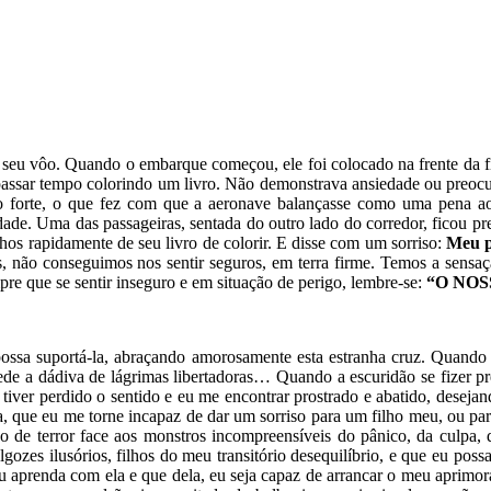
seu vôo. Quando o embarque começou, ele foi colocado na frente da fila
passar tempo colorindo um livro. Não demonstrava ansiedade ou preoc
o forte, o que fez com que a aeronave balançasse como uma pena ao 
idade. Uma das passageiras, sentada do outro lado do corredor, ficou 
os rapidamente de seu livro de colorir. E disse com um sorriso:
Meu p
 não conseguimos nos sentir seguros, em terra firme. Temos a sensaç
pre que se sentir inseguro e em situação de perigo, lembre-se:
“O NOS
ossa suportá-la, abraçando amorosamente esta estranha cruz. Quand
e a dádiva de lágrimas libertadoras… Quando a escuridão se fizer prese
ver perdido o sentido e eu me encontrar prostrado e abatido, deseja
ta, que eu me torne incapaz de dar um sorriso para um filho meu, ou p
de terror face aos monstros incompreensíveis do pânico, da culpa, da
ozes ilusórios, filhos do meu transitório desequilíbrio, e que eu poss
u aprenda com ela e que dela, eu seja capaz de arrancar o meu aprimor