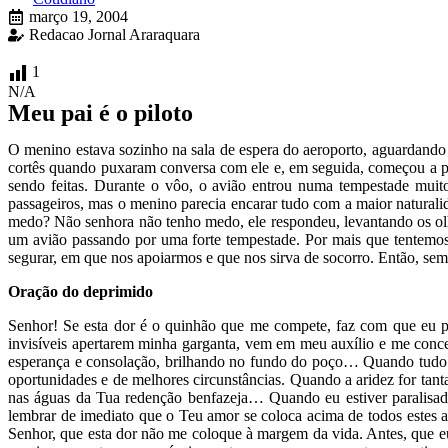
março 19, 2004
Redacao Jornal Araraquara
1
N/A
Meu pai é o piloto
O menino estava sozinho na sala de espera do aeroporto, aguardando 
cortês quando puxaram conversa com ele e, em seguida, começou a 
sendo feitas. Durante o vôo, o avião entrou numa tempestade muit
passageiros, mas o menino parecia encarar tudo com a maior natural
medo? Não senhora não tenho medo, ele respondeu, levantando os olh
um avião passando por uma forte tempestade. Por mais que tentemos,
segurar, em que nos apoiarmos e que nos sirva de socorro. Então, sem
Oração do deprimido
Senhor! Se esta dor é o quinhão que me compete, faz com que eu p
invisíveis apertarem minha garganta, vem em meu auxílio e me conced
esperança e consolação, brilhando no fundo do poço… Quando tudo ti
oportunidades e de melhores circunstâncias. Quando a aridez for tan
nas águas da Tua redenção benfazeja… Quando eu estiver paralisado 
lembrar de imediato que o Teu amor se coloca acima de todos estes alg
Senhor, que esta dor não me coloque à margem da vida. Antes, que e