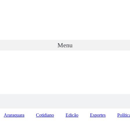
Menu
Araraquara
Cotidiano
Edição
Esportes
Polític