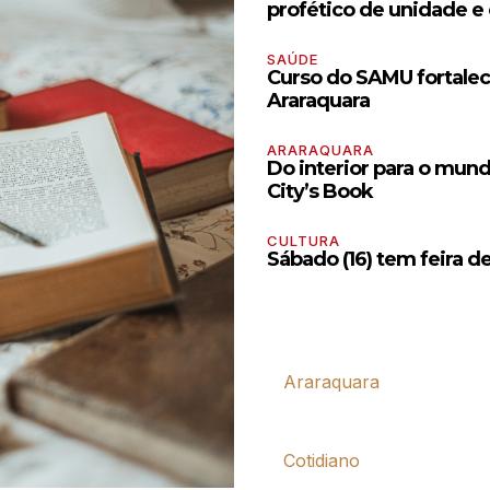
profético de unidade e
SAÚDE
Curso do SAMU fortalec
Araraquara
ARARAQUARA
Do interior para o mund
City’s Book
CULTURA
Sábado (16) tem feira d
Araraquara
Cotidiano