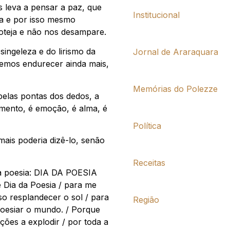
 leva a pensar a paz, que
Institucional
a e por isso mesmo
roteja e não nos desampare.
singeleza e do lirismo da
Jornal de Araraquara
xemos endurecer ainda mais,
Memórias do Polezze
 pelas pontas dos dedos, a
mento, é emoção, é alma, é
Política
mais poderia dizê-lo, senão
Receitas
a poesia: DIA DA POESIA
e Dia da Poesia / para me
o resplandecer o sol / para
Região
poesiar o mundo. / Porque
oções a explodir / por toda a