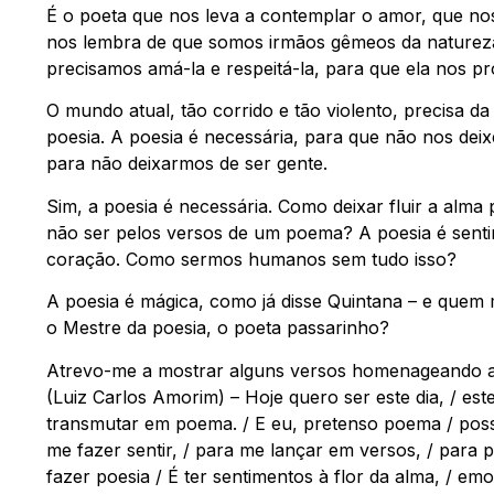
É o poeta que nos leva a contemplar o amor, que nos
nos lembra de que somos irmãos gêmeos da naturez
precisamos amá-la e respeitá-la, para que ela nos p
O mundo atual, tão corrido e tão violento, precisa da 
poesia. A poesia é necessária, para que não nos dei
para não deixarmos de ser gente.
Sim, a poesia é necessária. Como deixar fluir a alma
não ser pelos versos de um poema? A poesia é senti
coração. Como sermos humanos sem tudo isso?
A poesia é mágica, como já disse Quintana – e quem 
o Mestre da poesia, o poeta passarinho?
Atrevo-me a mostrar alguns versos homenageando 
(Luiz Carlos Amorim) – Hoje quero ser este dia, / est
transmutar em poema. / E eu, pretenso poema / poss
me fazer sentir, / para me lançar em versos, / para 
fazer poesia / É ter sentimentos à flor da alma, / em