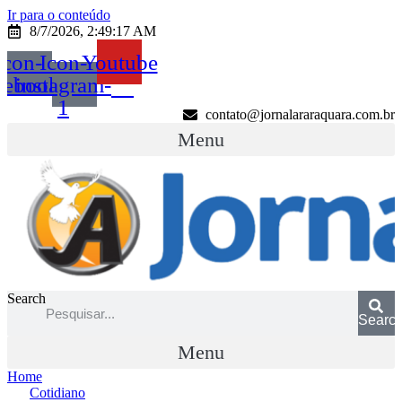
Ir para o conteúdo
8/7/2026, 2:49:17 AM
Icon-
Icon-
Youtube
cebook
instagram-
1
contato@jornalararaquara.com.br
Menu
Search
Searc
Menu
Home
Cotidiano