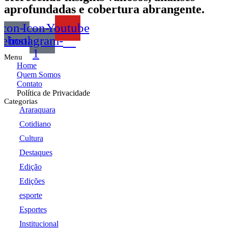
aprofundadas e cobertura abrangente.
Icon-
Icon-
Youtube
cebook
instagram-
1
Menu
Home
Quem Somos
Contato
Política de Privacidade
Categorias
Araraquara
Cotidiano
Cultura
Destaques
Edição
Edições
esporte
Esportes
Institucional