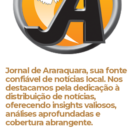
Jornal de Araraquara, sua fonte
confiável de notícias local. Nos
destacamos pela dedicação à
distribuição de notícias,
oferecendo insights valiosos,
análises aprofundadas e
cobertura abrangente.