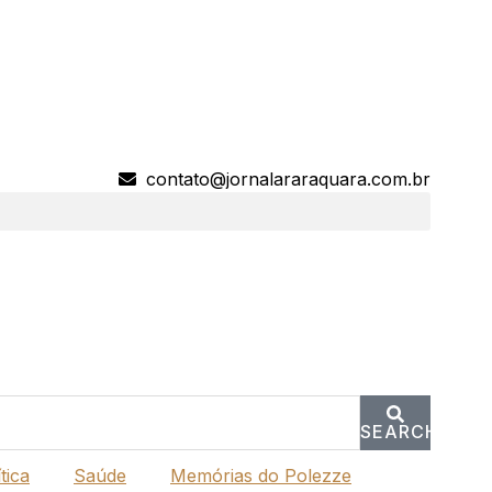
contato@jornalararaquara.com.br
SEARCH
tica
Saúde
Memórias do Polezze