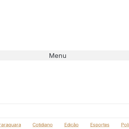
Menu
raraquara
Cotidiano
Edição
Esportes
Polí