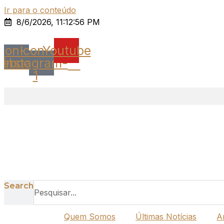
Ir para o conteúdo
8/6/2026, 11:12:56 PM
Icon-
Icon-
Youtube
cebook
instagram-
1
Search
Quem Somos
Últimas Notícias
A