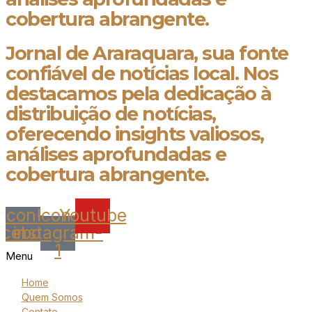
cobertura abrangente.
Jornal de Araraquara, sua fonte
confiável de notícias local. Nos
destacamos pela dedicação à
distribuição de notícias,
oferecendo insights valiosos,
análises aprofundadas e
cobertura abrangente.
Icon-
Icon-
Youtube
acebook
instagram-
1
Menu
Home
Quem Somos
Contato