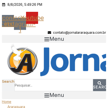
Ir
8/8/2026, 5:49:26 PM
para
o
Icon-
Icon-
Youtube
conteúdo
acebook
instagram-
1
contato@jornalararaquara.com.br
Menu
Search
SEARC
Menu
Home
Araraquara