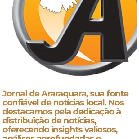
Jornal de Araraquara, sua fonte
confiável de notícias local. Nos
destacamos pela dedicação à
distribuição de notícias,
oferecendo insights valiosos,
análises aprofundadas e