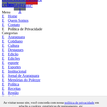
acebook
instagram-
1
Menu
Home
Quem Somos
Contato
Política de Privacidade
Categorias
Araraquara
Cotidiano
Cultura
Destaques
Edição
Edições
esporte
Esportes
Institucional
Jornal de Araraquara
Memórias do Polezze
Política
Receitas
Região
Saúde
Copyright © 2024 Todos os direitos
Ao visitar nosso site, você concorda com nossa
política de privacidade
em
relação a cookies, estatísticas de rastreamento, etc.