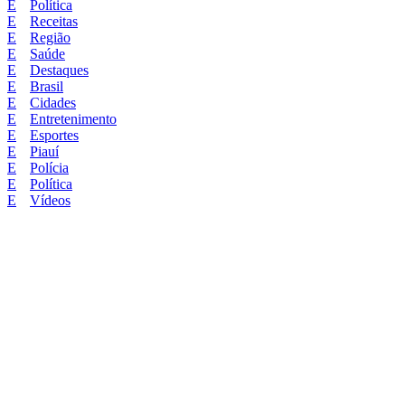
Política
Receitas
Região
Saúde
Destaques
Brasil
Cidades
Entretenimento
Esportes
Piauí
Polícia
Política
Vídeos