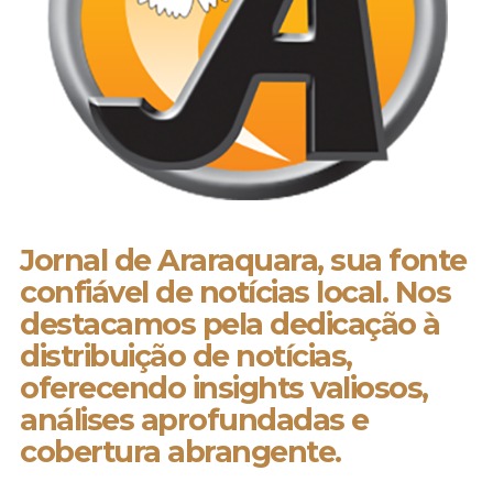
Jornal de Araraquara, sua fonte
confiável de notícias local. Nos
destacamos pela dedicação à
distribuição de notícias,
oferecendo insights valiosos,
análises aprofundadas e
cobertura abrangente.