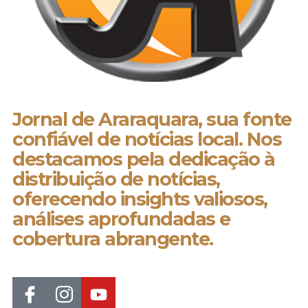
Jornal de Araraquara, sua fonte
confiável de notícias local. Nos
destacamos pela dedicação à
distribuição de notícias,
oferecendo insights valiosos,
análises aprofundadas e
cobertura abrangente.