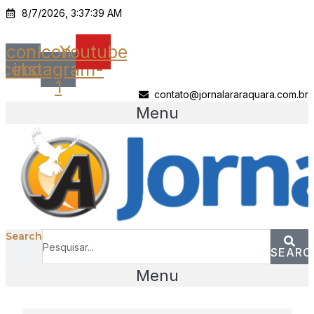
Ir
8/7/2026, 3:37:39 AM
para
o
Icon-
Icon-
Youtube
conteúdo
acebook
instagram-
1
contato@jornalararaquara.com.br
Menu
Search
SEARC
Menu