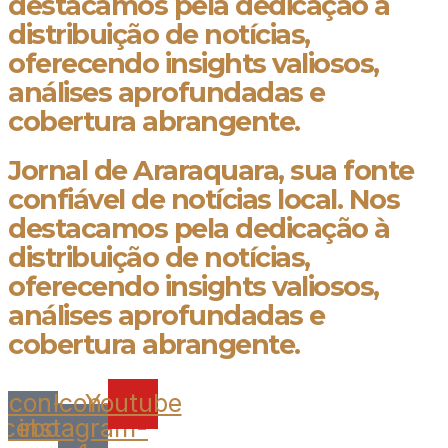
destacamos pela dedicação à
distribuição de notícias,
oferecendo insights valiosos,
análises aprofundadas e
cobertura abrangente.
Jornal de Araraquara, sua fonte
confiável de notícias local. Nos
destacamos pela dedicação à
distribuição de notícias,
oferecendo insights valiosos,
análises aprofundadas e
cobertura abrangente.
Icon-
Icon-
Youtube
acebook
instagram-