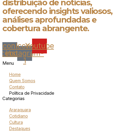
distribuição de notícias,
oferecendo insights valiosos,
análises aprofundadas e
cobertura abrangente.
Icon-
Icon-
Youtube
acebook
instagram-
1
Menu
Home
Quem Somos
Contato
Política de Privacidade
Categorias
Araraquara
Cotidiano
Cultura
Destaques