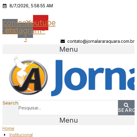
Ir
8/7/2026, 5:58:55 AM
para
o
Icon-
Icon-
Youtube
conteúdo
acebook
instagram-
1
contato@jornalararaquara.com.br
Menu
Search
SEARC
Menu
Home
Institucional