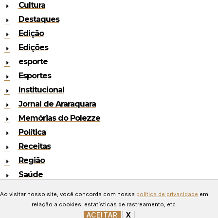
Cultura
Destaques
Edição
Edições
esporte
Esportes
Institucional
Jornal de Araraquara
Memórias do Polezze
Política
Receitas
Região
Saúde
Copyright © 2024 Todos os
Ao visitar nosso site, você concorda com nossa
política de privacidade
em
direitos reservados. Desenvolvido
relação a cookies, estatísticas de rastreamento, etc.
ACEITAR
X
GERENCIAR COOKIES