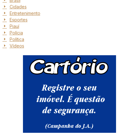
Brasil
Cidades
Entretenimento
Esportes
Piauí
Polícia
Política
Vídeos