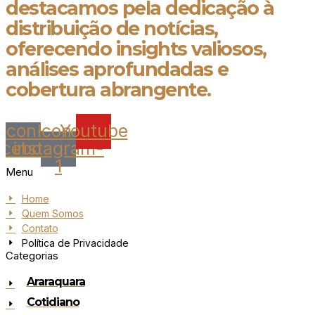
destacamos pela dedicação à
distribuição de notícias,
oferecendo insights valiosos,
análises aprofundadas e
cobertura abrangente.
Icon-
Icon-
Youtube
acebook
instagram-
1
Menu
Home
Quem Somos
Contato
Política de Privacidade
Categorias
Araraquara
Cotidiano